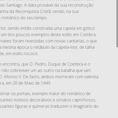
o Santiago. A data provável da sua reconstrução
anha da Reconquista Cristã, sendo, na sua
o românico do seu tempo.
rior, sendo então construída uma capela em gótico
ui um dos poucos exemplos deste estilo em Coimbra.
ês naves foram revestidas com novas cantarias, o que
 da mesma época o retábulo da capela-mor, de talha
e, em estilo rococó.
e encontra, que D. Pedro, Duque de Coimbra e o
 não sobreviver um ao outro na batalha que iam
i D. Afonso V. De facto, ambos morreram com valentia
ira, em 20 de Maio de 1449.
ervar os portais, exemplo maior do românico de
ssantes motivos decorativos e ornatos caprichosos,
ssantes figuras e quimeras traduzem o imaginário do