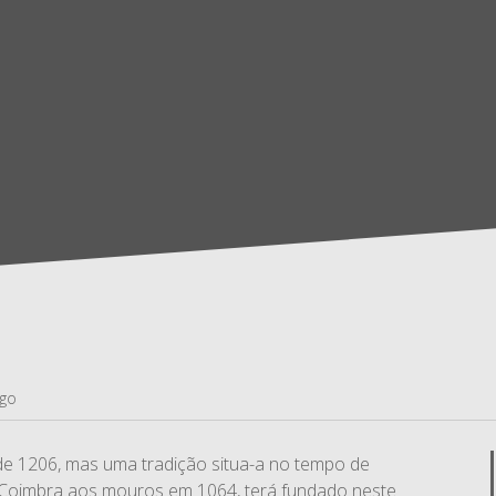
ago
e 1206, mas uma tradição situa-a no tempo de
Coimbra aos mouros em 1064, terá fundado neste