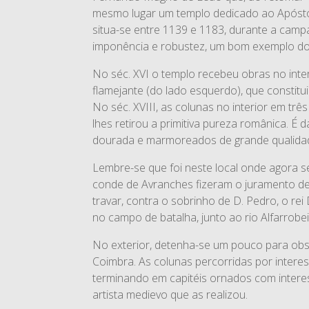
mesmo lugar um templo dedicado ao Apóstol
situa-se entre 1139 e 1183, durante a camp
imponência e robustez, um bom exemplo d
No séc. XVI o templo recebeu obras no inte
flamejante (do lado esquerdo), que constit
No séc. XVIII, as colunas no interior em tr
lhes retirou a primitiva pureza românica. É
dourada e marmoreados de grande qualidad
Lembre-se que foi neste local onde agora s
conde de Avranches fizeram o juramento de
travar, contra o sobrinho de D. Pedro, o re
no campo de batalha, junto ao rio Alfarrobe
No exterior, detenha-se um pouco para obs
Coimbra. As colunas percorridas por intere
terminando em capitéis ornados com intere
artista medievo que as realizou.