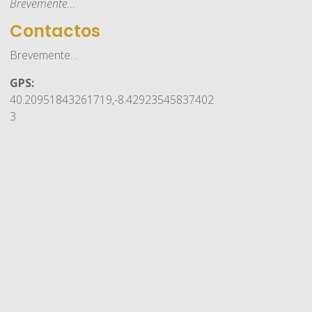
Brevemente…
Contactos
Brevemente…
GPS:
40.20951843261719,-8.42923545837402
3