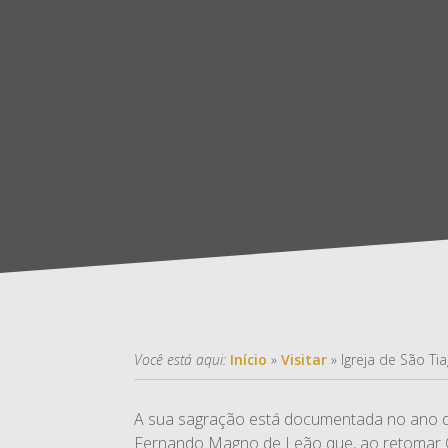
Você está aqui:
Início
»
Visitar
»
Igreja de São Ti
A sua sagração está documentada no ano d
Fernando Magno de Leão que, ao retomar 