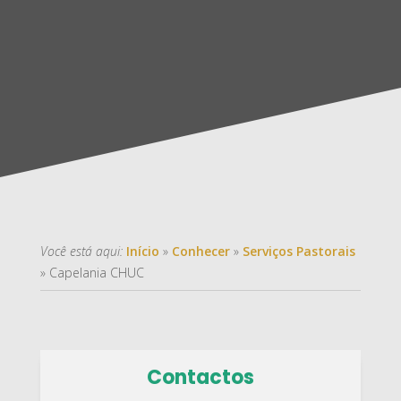
Você está aqui:
Início
»
Conhecer
»
Serviços Pastorais
»
Capelania CHUC
Contactos