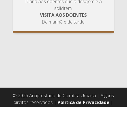
Diária aos doentes que a desejem e a
solicitem.
VISITA AOS DOENTES
De manhã e de tarde.
© 2026 Arciprestado de Coimbra Urbana | Alguns
direitos reservados |
Política de Privacidade
|
Créditos