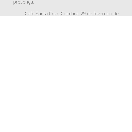
presença.
Café Santa Cruz, Coimbra, 29 de fevereiro de
2024
Padre Pedro Santos
Arcipreste de Coimbra Urbana
Artigos recentes
Reunião do Conselho Pastoral do Arciprestado
de Coimbra Urbana
Solenidade do Santíssimo Corpo e Sangue de
Cristo
Dia de Corpo de Deus
Roteiro Espiritual da Diocese
TERÇO E PROCISSÃO DAS VELAS