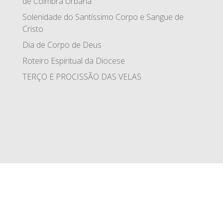
de Coimbra Urbana
Solenidade do Santíssimo Corpo e Sangue de
Cristo
Dia de Corpo de Deus
Roteiro Espiritual da Diocese
TERÇO E PROCISSÃO DAS VELAS
© 2026 Arciprestado de Coimbra Urbana | Alguns
direitos reservados |
Política de Privacidade
|
Créditos