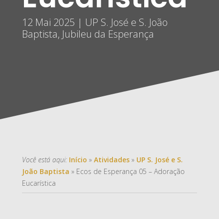
12 Mai 2025
|
UP S. José e S. João
Baptista
,
Jubileu da Esperança
Você está aqui:
Início
»
Atividades
»
UP S. José e S.
João Baptista
»
Ecos de Esperança 05 – Adoração
Eucarística