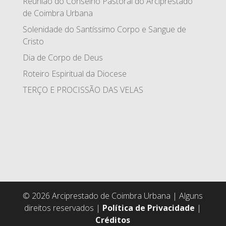
Reunião do Conselho Pastoral do Arciprestado
de Coimbra Urbana
Solenidade do Santíssimo Corpo e Sangue de
Cristo
Dia de Corpo de Deus
Roteiro Espiritual da Diocese
TERÇO E PROCISSÃO DAS VELAS
© 2026 Arciprestado de Coimbra Urbana | Alguns
direitos reservados |
Política de Privacidade
|
Créditos