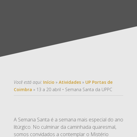
Você está aqui:
Início
»
Atividades
»
UP Portas de
Coimbra
»
13 a 20 abril • Semana Santa da UPPC
A Semana Santa é a semana mais especial do ano
litúrgico. No culminar da caminhada quaresmal,
somos convidados a contemplar o Mistério